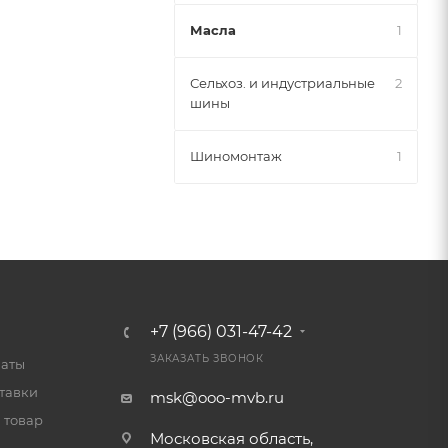
Масла
1
Сельхоз. и индустриальные
2
шины
Шиномонтаж
1
+7 (966) 031-47-42
ЗАКАЗАТЬ ЗВОНОК
латы
тавки
msk@ooo-mvb.ru
 товар
Московская область,