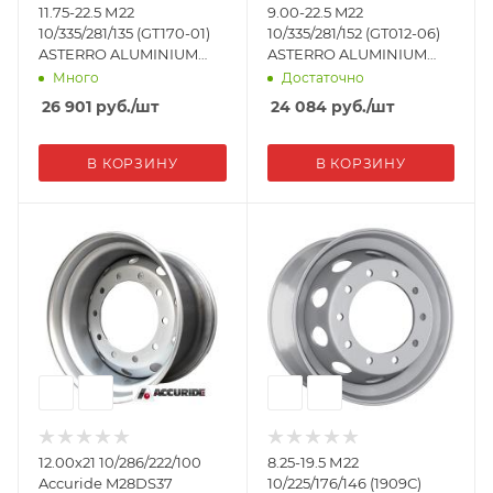
11.75-22.5 М22
9.00-22.5 M22
10/335/281/135 (GT170-01)
10/335/281/152 (GT012-06)
ASTERRO ALUMINIUM
ASTERRO ALUMINIUM
Автодиск
Автодиск
Много
Достаточно
26 901
руб.
/шт
24 084
руб.
/шт
В КОРЗИНУ
В КОРЗИНУ
12.00х21 10/286/222/100
8.25-19.5 М22
Accuride M28DS37
10/225/176/146 (1909С)