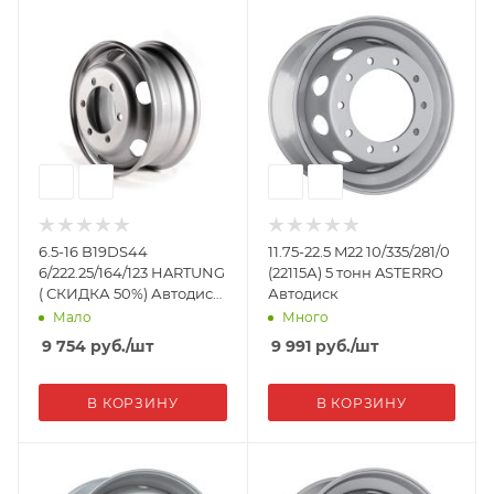
6.5-16 B19DS44
11.75-22.5 M22 10/335/281/0
6/222.25/164/123 HARTUNG
(22115А) 5 тонн ASTERRO
( СКИДКА 50%) Автодиск
Автодиск
BAW Fenix 1065
Мало
Много
9 754
руб.
/шт
9 991
руб.
/шт
В КОРЗИНУ
В КОРЗИНУ