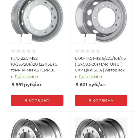
11.75-22.5 М22
6.00-17.5 M18 6/205/161/115
10/335/281/120 (22115В) 5
(167.503-20) HARTUNG (
тонн 14 мм ASTERRO
СКИДКА 50% ) Автодиск
Автодиск
Достаточно
Достаточно
9 991
руб.
/шт
9 601
руб.
/шт
В КОРЗИНУ
В КОРЗИНУ