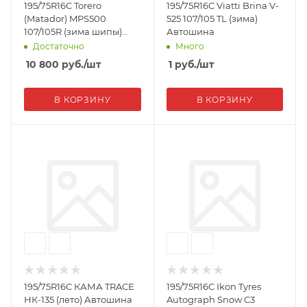
195/75R16C Torero
195/75R16C Viatti Brina V-
(Matador) MPS500
525 107/105 TL (зима)
107/105R (зима шипы)
Автошина
Автошина
Достаточно
Много
10 800
руб.
/шт
1
руб.
/шт
В КОРЗИНУ
В КОРЗИНУ
195/75R16C КАМА TRACE
195/75R16C Ikon Tyres
НК-135 (лето) Автошина
Autograph Snow C3