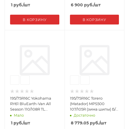
1
руб.
/шт
6 900
руб.
/шт
В КОРЗИНУ
В КОРЗИНУ
195/75R16C Yokohama
195/75R16C Torero
RY61 BluEarth-Van All
(Matador) MPS500
Season 110/108R TL
107/105R (зима шипы) Б/У
Автошина
С ГАЗЕЛИ Автошина
Мало
Достаточно
1
руб.
/шт
8 779.05
руб.
/шт