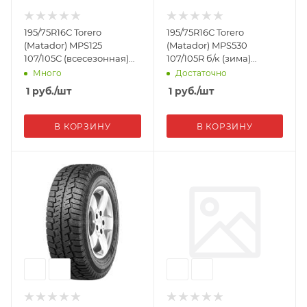
195/75R16C Torero
195/75R16C Torero
(Matador) MPS125
(Matador) MPS530
107/105C (всесезонная)
107/105R б/к (зима)
Автошина
Автошина
Много
Достаточно
1
руб.
/шт
1
руб.
/шт
В КОРЗИНУ
В КОРЗИНУ