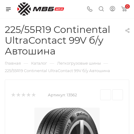
0
225/55R19 Continental
UltraContact 99V б/у
Автошина
—
—
—
Главная
Каталог
Легкогрузовые шины
225/55R19 Continental UltraContact 99V б/у Автошина
Артикул:
13562