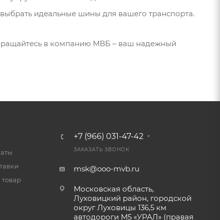
выбрать идеальные шины для вашего транспорта.
 Обращайтесь в компанию МВБ – ваш надежный
+7 (966) 031-47-42
ЗАКАЗАТЬ ЗВОНОК
латы
тавки
msk@ooo-mvb.ru
 товар
Московская область,
Луховицкий район, городской
округ Луховицы 136,5 км
автодороги М5 «УРАЛ» (правая