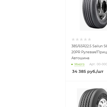
385/65R22.5 Sailun S
20PR Рулевая/Приц
Автошина
Много
Арт.: 00-00
34 385
руб.
/шт