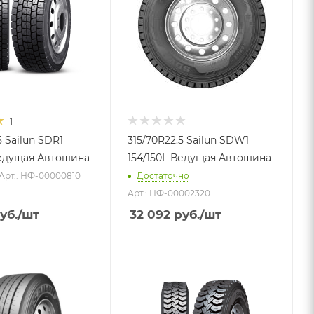
1
5 Sailun SDR1
315/70R22.5 Sailun SDW1
Ведущая Автошина
154/150L Ведущая Автошина
Арт.: НФ-00000810
Достаточно
Арт.: НФ-00002320
уб.
/шт
32 092
руб.
/шт