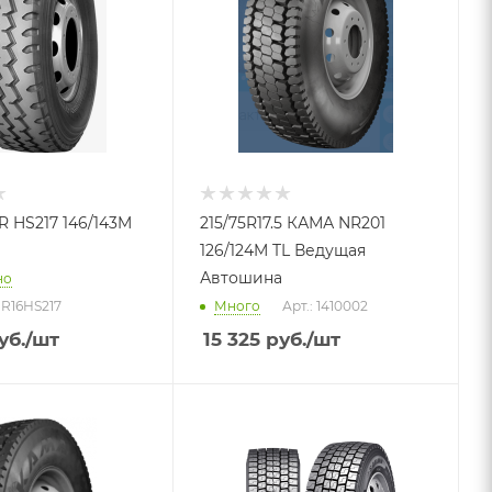
PR HS217 146/143M
215/75R17.5 КАМА NR201
126/124M TL Ведущая
Автошина
но
PR16HS217
Много
Арт.: 1410002
уб.
/шт
15 325
руб.
/шт