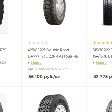
MP39
425/85R21 Double Road
315/70R22.
DR777 173С 22PR Автошина
154/150L 
63523
Много
Много
Арт.: 42585R21PR22DR777
56 100
руб.
/шт
32 775
р