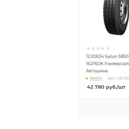
12.00R24 Sailun S850
162/160K Универсал
Автошина
Много
Арт.: НФ-00
42 780
руб.
/шт