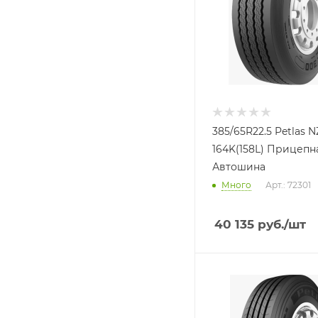
385/65R22.5 Petlas 
164K(158L) Прицепн
Автошина
Много
Арт.: 72301
40 135
руб.
/шт