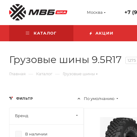
+7 (
Москва
КАТАЛОГ
АКЦИИ
Грузовые шины 9.5R17
1275
—
—
Главная
Каталог
Грузовые шины
По умолчанию
ФИЛЬТР
Бренд
В наличии