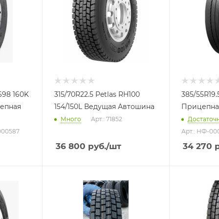
698 160K
315/70R22.5 Petlas RH100
385/55R19.5
епная
154/150L Ведущая Автошина
Прицепна
Много
Арт.: 71852
Достаточ
000587
Арт.: НФ-00
36 800
руб.
/шт
34 270
р