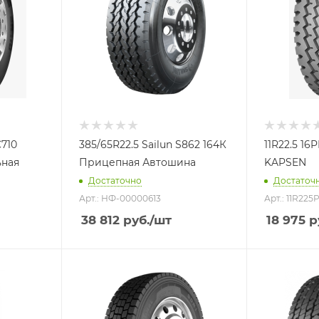
C710
385/65R22.5 Sailun S862 164К
11R22.5 16
ьная
Прицепная Автошина
KAPSEN
Достаточно
Достаточ
Арт.: НФ-00000613
Арт.: 11R225
38 812
руб.
/шт
18 975
р