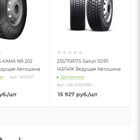
.5 КАМА NR 202
235/75R17.5 Sailun SDR1
Ведущая Автошина
143/141K Ведущая Автошина
но
Арт.: 1410037
Достаточно
Арт.: НФ-00001184
уб.
/шт
15 927
руб.
/шт
4