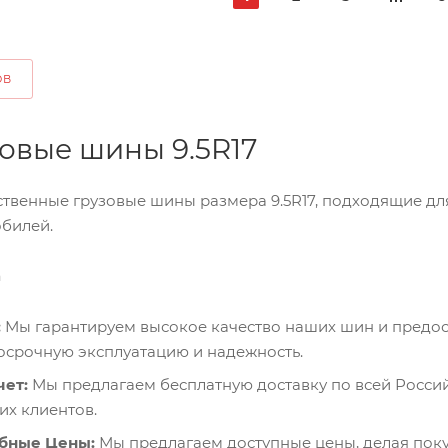
ОВ
зовые шины 9.5R17
твенные грузовые шины размера 9.5R17, подходящие для
билей.
а
:
Мы гарантируем высокое качество наших шин и предос
осрочную эксплуатацию и надежность.
чет:
Мы предлагаем бесплатную доставку по всей Росси
х клиентов.
бные Цены:
Мы предлагаем доступные цены, делая поку