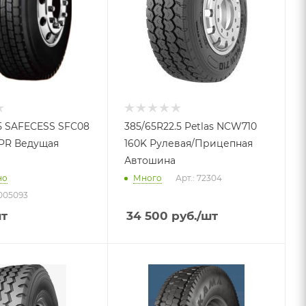
.5 SAFECESS SFC08
385/65R22.5 Petlas NCW710
20PR Ведущая
160K Рулевая/Прицепная
Автошина
но
Много
Арт.: 72304
005093
шт
34 500
руб.
/шт