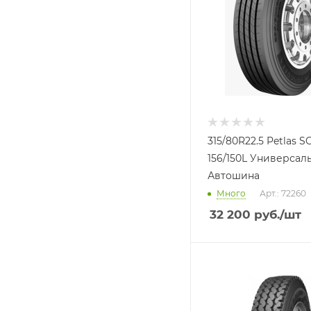
315/80R22.5 Petlas S
156/150L Универсал
Автошина
Много
Арт.: 72260
32 200
руб.
/шт