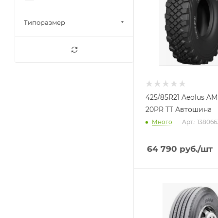
Типоразмер
425/85R21 Aeolus A
20PR TT Автошина
Много
Арт.: 13806
64 790
руб.
/шт