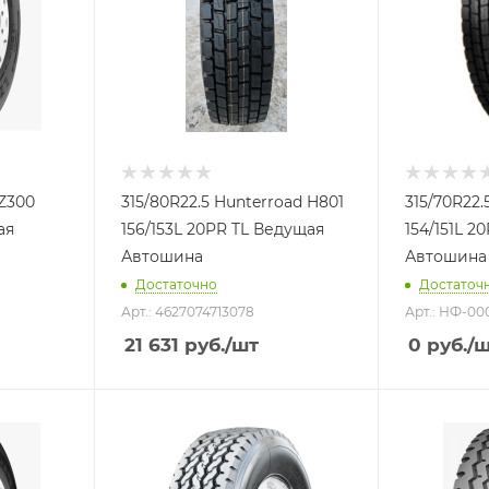
NZ300
315/80R22.5 Hunterroad H801
315/70R22
ая
156/153L 20PR TL Ведущая
154/151L 
Автошина
Автошина
Достаточно
Достаточ
Арт.: 4627074713078
Арт.: НФ-00
21 631
руб.
/шт
0
руб.
/