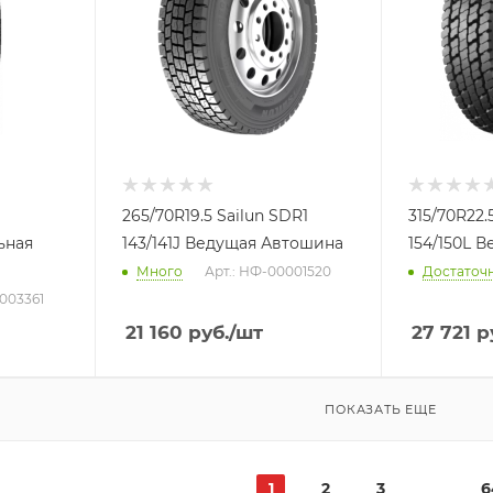
265/70R19.5 Sailun SDR1
315/70R22
ьная
143/141J Ведущая Автошина
154/150L 
Много
Арт.: НФ-00001520
Достаточ
003361
21 160
руб.
/шт
27 721
р
ПОКАЗАТЬ ЕЩЕ
1
2
3
6