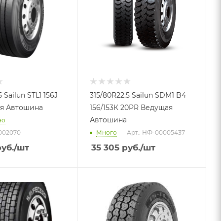
 Sailun STL1 156J
315/80R22.5 Sailun SDM1 B4
я Автошина
156/153К 20PR Ведущая
Автошина
но
002070
Много
Арт.: НФ-00005437
уб.
/шт
35 305
руб.
/шт