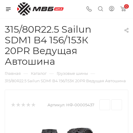
0
315/80R22.5 Sailun
SDM1 B4 156/153К
20PR Ведущая
Автошина
—
—
—
Главная
Каталог
Грузовые шины
315/80R22.5 Sailun SDM1 B4 156/153К 20PR Ведущая Автошина
Артикул:
НФ-00005437