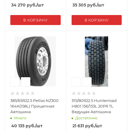
34 270
руб.
/шт
35 305
руб.
/шт
В КОРЗИНУ
В КОРЗИНУ
385/65R22.5 Petlas NZ300
315/80R22.5 Hunterroad
164K(158L) Прицепная
H801 156/153L 20PR TL
Автошина
Ведущая Автошина
Много
Достаточно
40 135
руб.
/шт
21 631
руб.
/шт