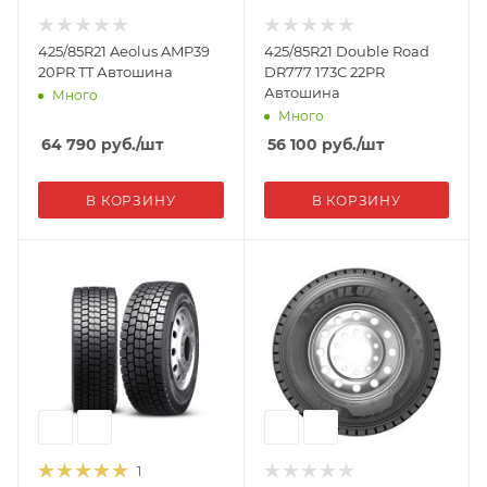
425/85R21 Aeolus AMP39
425/85R21 Double Road
20PR TT Автошина
DR777 173С 22PR
Автошина
Много
Много
64 790
руб.
/шт
56 100
руб.
/шт
В КОРЗИНУ
В КОРЗИНУ
1