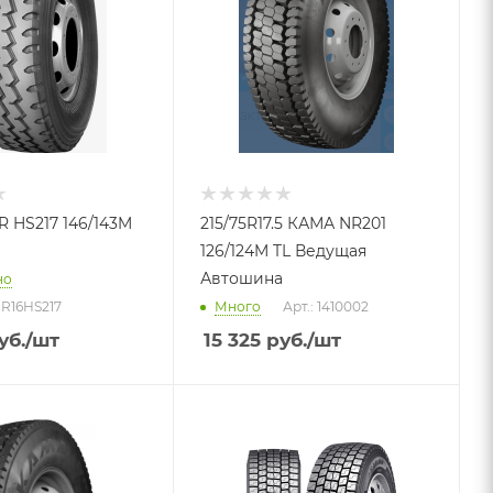
PR HS217 146/143M
215/75R17.5 КАМА NR201
126/124M TL Ведущая
Автошина
но
PR16HS217
Много
Арт.: 1410002
уб.
/шт
15 325
руб.
/шт