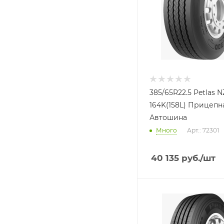
385/65R22.5 Petlas 
164K(158L) Прицепн
Автошина
Много
Арт.: 72301
40 135
руб.
/шт