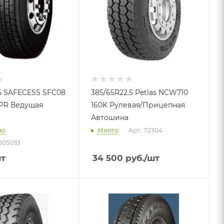
.5 SAFECESS SFC08
385/65R22.5 Petlas NCW710
20PR Ведущая
160K Рулевая/Прицепная
Автошина
но
Много
Арт.: 72304
005093
шт
34 500
руб.
/шт