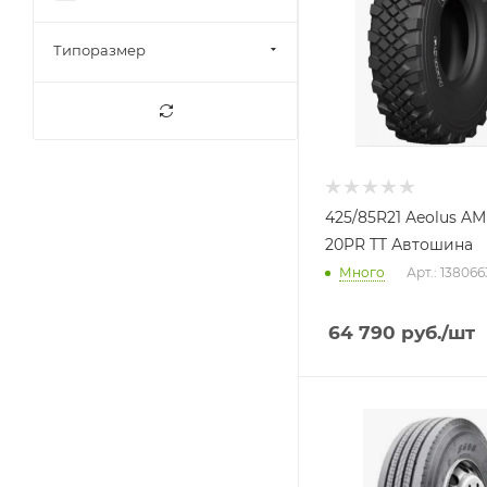
Типоразмер
425/85R21 Aeolus A
20PR TT Автошина
Много
Арт.: 13806
64 790
руб.
/шт