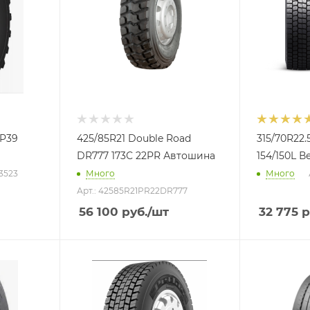
MP39
425/85R21 Double Road
315/70R22.
DR777 173С 22PR Автошина
154/150L 
63523
Много
Много
Арт.: 42585R21PR22DR777
56 100
руб.
/шт
32 775
р