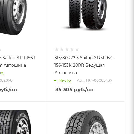
 Sailun STL1 156J
315/80R22.5 Sailun SDM1 B4
я Автошина
156/153К 20PR Ведущая
Автошина
но
002070
Много
Арт.: НФ-00005437
уб.
/шт
35 305
руб.
/шт