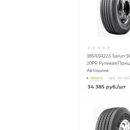
385/65R22.5 Sailun S
20PR Рулевая/Приц
Автошина
Много
Арт.: 00-00
34 385
руб.
/шт