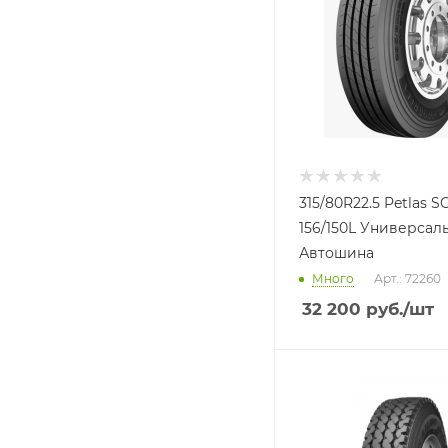
315/80R22.5 Petlas S
156/150L Универсал
Автошина
Много
Арт.: 72260
32 200
руб.
/шт