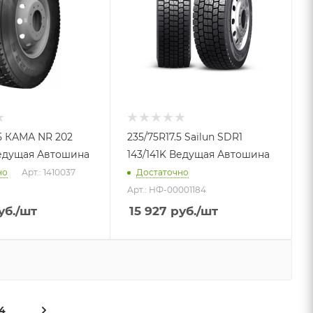
.5 КАМА NR 202
235/75R17.5 Sailun SDR1
Ведущая Автошина
143/141K Ведущая Автошина
но
Арт.: 1410037
Достаточно
Арт.: НФ-00001184
уб.
/шт
15 927
руб.
/шт
4