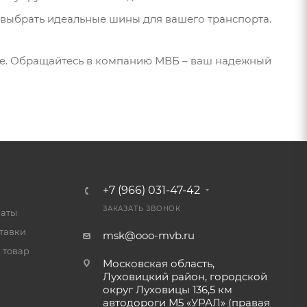
выбрать идеальные шины для вашего транспорта.
ене. Обращайтесь в компанию МВБ – ваш надежный
+7 (966) 031-47-42
ЗАКАЗАТЬ ЗВОНОК
латы
тавки
msk@ooo-mvb.ru
 товар
Московская область,
Луховицкий район, городской
округ Луховицы 136,5 км
автодороги М5 «УРАЛ» (правая