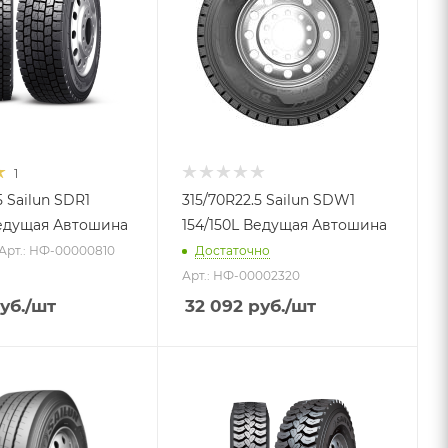
1
5 Sailun SDR1
315/70R22.5 Sailun SDW1
Ведущая Автошина
154/150L Ведущая Автошина
Арт.: НФ-00000810
Достаточно
Арт.: НФ-00002320
уб.
/шт
32 092
руб.
/шт