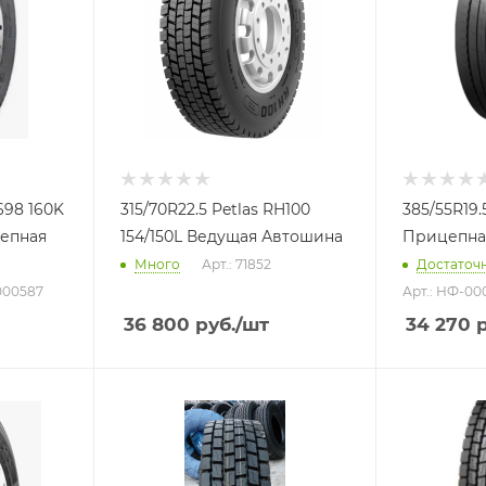
698 160K
315/70R22.5 Petlas RH100
385/55R19.5
епная
154/150L Ведущая Автошина
Прицепна
Много
Арт.: 71852
Достаточ
000587
Арт.: НФ-00
36 800
руб.
/шт
34 270
р