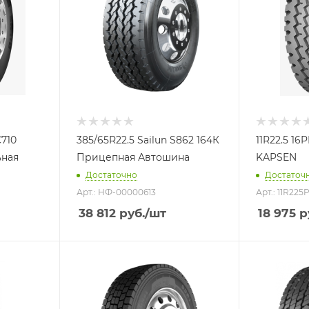
C710
385/65R22.5 Sailun S862 164К
11R22.5 16
ьная
Прицепная Автошина
KAPSEN
Достаточно
Достаточ
Арт.: НФ-00000613
Арт.: 11R225
38 812
руб.
/шт
18 975
р