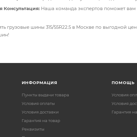
 Консультация:
Наша команда экспертов поможет вам 
ить грузовые шины 315/55R22.5 в Москве по выгодной ц
шин!
ИНФОРМАЦИЯ
ПОМОЩЬ
Пункты выдачи товара
Условия оп
Условия оплаты
Условия дос
Условия доставки
Гарантия на
Гарантия на товар
Реквизиты