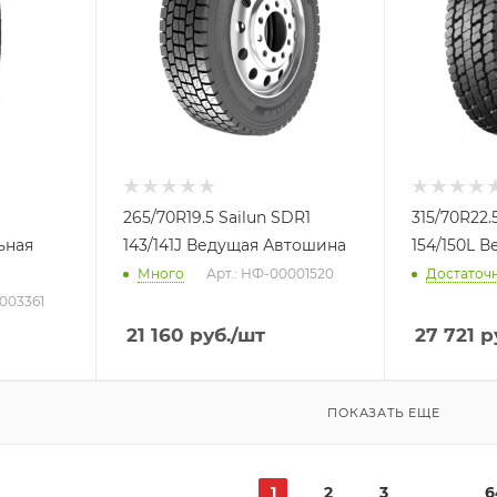
265/70R19.5 Sailun SDR1
315/70R22
ьная
143/141J Ведущая Автошина
154/150L 
Много
Арт.: НФ-00001520
Достаточ
003361
21 160
руб.
/шт
27 721
р
ПОКАЗАТЬ ЕЩЕ
1
2
3
6