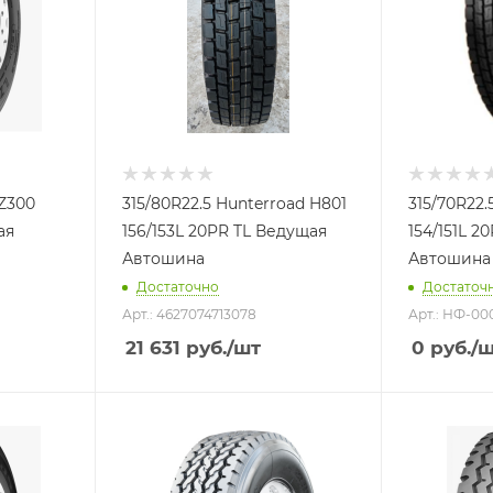
NZ300
315/80R22.5 Hunterroad H801
315/70R22
ая
156/153L 20PR TL Ведущая
154/151L 
Автошина
Автошина
Достаточно
Достаточ
Арт.: 4627074713078
Арт.: НФ-00
21 631
руб.
/шт
0
руб.
/