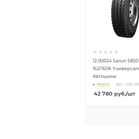
12.00R24 Sailun S850
162/160K Универсал
Автошина
Много
Арт.: НФ-00
42 780
руб.
/шт