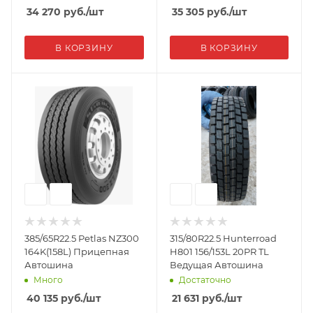
34 270
руб.
/шт
35 305
руб.
/шт
В КОРЗИНУ
В КОРЗИНУ
385/65R22.5 Petlas NZ300
315/80R22.5 Hunterroad
164K(158L) Прицепная
H801 156/153L 20PR TL
Автошина
Ведущая Автошина
Много
Достаточно
40 135
руб.
/шт
21 631
руб.
/шт