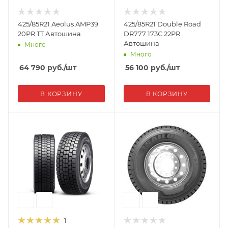
425/85R21 Aeolus AMP39
425/85R21 Double Road
20PR TT Автошина
DR777 173С 22PR
Автошина
Много
Много
64 790
руб.
/шт
56 100
руб.
/шт
В КОРЗИНУ
В КОРЗИНУ
1