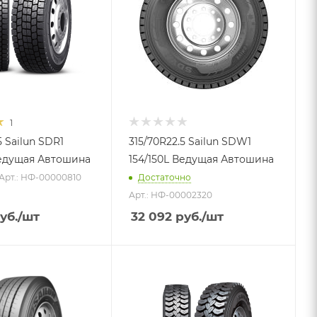
1
5 Sailun SDR1
315/70R22.5 Sailun SDW1
Ведущая Автошина
154/150L Ведущая Автошина
Арт.: НФ-00000810
Достаточно
Арт.: НФ-00002320
уб.
/шт
32 092
руб.
/шт