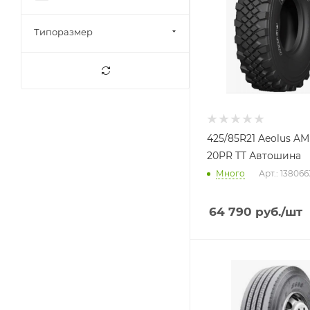
Типоразмер
425/85R21 Aeolus A
20PR TT Автошина
Много
Арт.: 13806
64 790
руб.
/шт