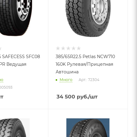
.5 SAFECESS SFC08
385/65R22.5 Petlas NCW710
20PR Ведущая
160K Рулевая/Прицепная
Автошина
но
Много
Арт.: 72304
005093
шт
34 500
руб.
/шт