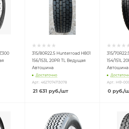
NZ300
315/80R22.5 Hunterroad H801
315/70R22
ая
156/153L 20PR TL Ведущая
154/151L 
Автошина
Автошина
Достаточно
Достаточ
Арт.: 4627074713078
Арт.: НФ-00
21 631
руб.
/шт
0
руб.
/