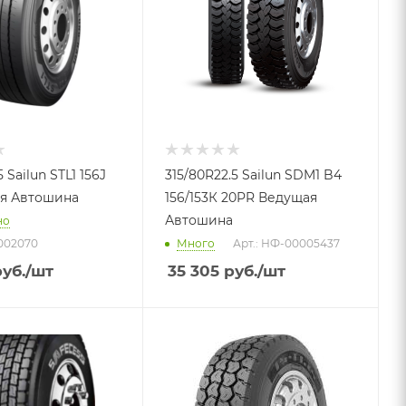
 Sailun STL1 156J
315/80R22.5 Sailun SDM1 B4
я Автошина
156/153К 20PR Ведущая
Автошина
но
002070
Много
Арт.: НФ-00005437
уб.
/шт
35 305
руб.
/шт