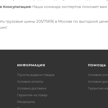
 Консультация:
Наша команда экспертов поможет вам 
пить грузовые шины 205/75R16 в Москве по выгодной це
шин!
ИНФОРМАЦИЯ
ПОМОЩЬ
Пункты выдачи товара
Условия оп
Условия оплаты
Условия дос
Условия доставки
Гарантия на
Гарантия на товар
Реквизиты