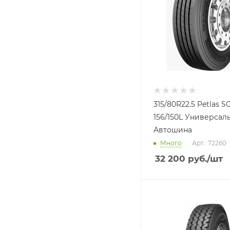
315/80R22.5 Petlas S
156/150L Универсал
Автошина
Много
Арт.: 72260
32 200
руб.
/шт