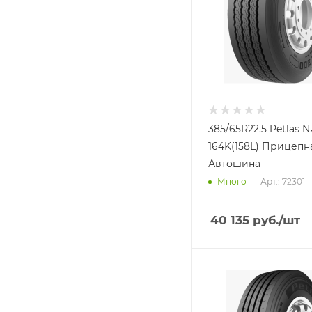
385/65R22.5 Petlas 
164K(158L) Прицепн
Автошина
Много
Арт.: 72301
40 135
руб.
/шт