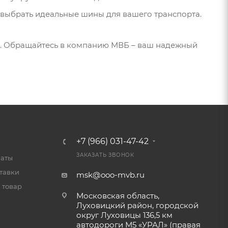
выбрать идеальные шины для вашего транспорта.
не. Обращайтесь в компанию МВБ – ваш надежный
+7 (966) 031-47-42
ЗАКАЗАТЬ ЗВОНОК
латы
тавки
msk@ooo-mvb.ru
 товар
Московская область,
Луховицкий район, городской
округ Луховицы 136,5 км
автодороги М5 «УРАЛ» (правая