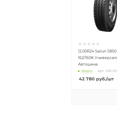
12.00R24 Sailun S850
162/160K Универсал
Автошина
Много
Арт.: НФ-00
42 780
руб.
/шт