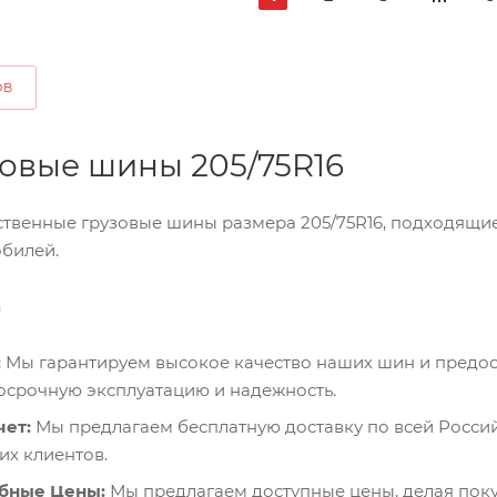
ОВ
зовые шины 205/75R16
твенные грузовые шины размера 205/75R16, подходящие
билей.
а
:
Мы гарантируем высокое качество наших шин и предос
осрочную эксплуатацию и надежность.
чет:
Мы предлагаем бесплатную доставку по всей Росси
х клиентов.
бные Цены:
Мы предлагаем доступные цены, делая поку