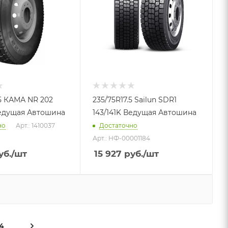
.5 КАМА NR 202
235/75R17.5 Sailun SDR1
Ведущая Автошина
143/141K Ведущая Автошина
но
Арт.: 1410037
Достаточно
Арт.: НФ-00001184
уб.
/шт
15 927
руб.
/шт
4