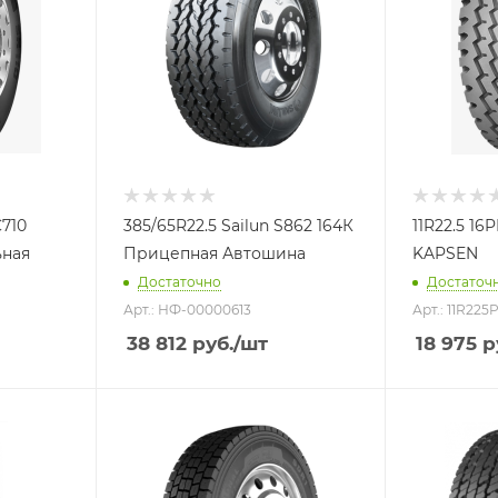
C710
385/65R22.5 Sailun S862 164К
11R22.5 16
ьная
Прицепная Автошина
KAPSEN
Достаточно
Достаточ
Арт.: НФ-00000613
Арт.: 11R225
38 812
руб.
/шт
18 975
р