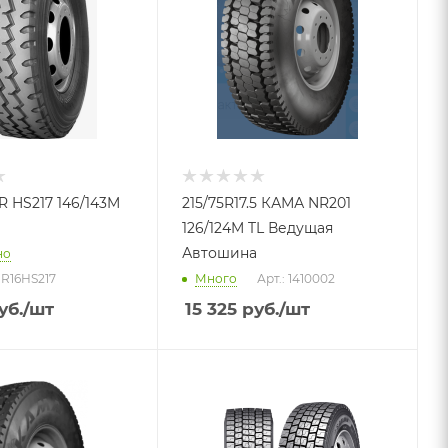
PR HS217 146/143M
215/75R17.5 КАМА NR201
126/124M TL Ведущая
Автошина
но
PR16HS217
Много
Арт.: 1410002
уб.
/шт
15 325
руб.
/шт