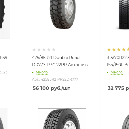
MP39
425/85R21 Double Road
315/70R22.
DR777 173С 22PR Автошина
154/150L 
63523
Много
Много
Арт.: 42585R21PR22DR777
56 100
руб.
/шт
32 775
р