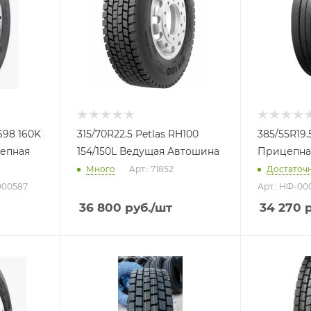
698 160K
315/70R22.5 Petlas RH100
385/55R19.5
епная
154/150L Ведущая Автошина
Прицепна
Много
Арт.: 71852
Достаточ
000587
Арт.: НФ-00
36 800
руб.
/шт
34 270
р