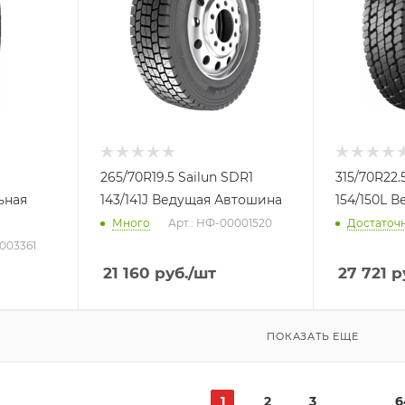
265/70R19.5 Sailun SDR1
315/70R22
ьная
143/141J Ведущая Автошина
154/150L 
Много
Арт.: НФ-00001520
Достаточ
003361
21 160
руб.
/шт
27 721
р
ПОКАЗАТЬ ЕЩЕ
1
2
3
6