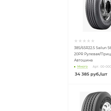
385/65R22.5 Sailun S
20PR Рулевая/Приц
Автошина
Много
Арт.: 00-00
34 385
руб.
/шт