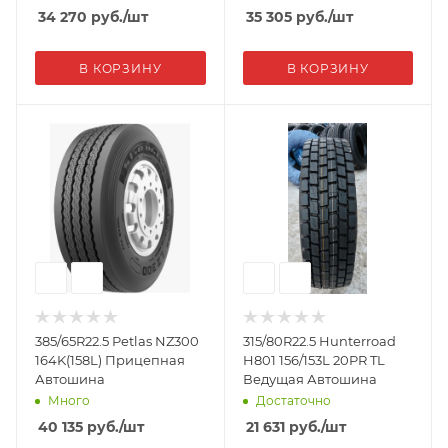
34 270
руб.
/шт
35 305
руб.
/шт
В КОРЗИНУ
В КОРЗИНУ
385/65R22.5 Petlas NZ300
315/80R22.5 Hunterroad
164K(158L) Прицепная
H801 156/153L 20PR TL
Автошина
Ведущая Автошина
Много
Достаточно
40 135
руб.
/шт
21 631
руб.
/шт