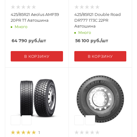
425/85R21 Aeolus AMP39
425/85R21 Double Road
20PR TT Автошина
DR777 173С 22PR
Автошина
Много
Много
64 790
руб.
/шт
56 100
руб.
/шт
В КОРЗИНУ
В КОРЗИНУ
1