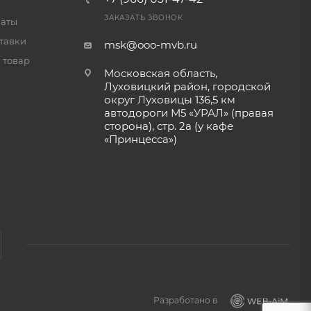
ЗАКАЗАТЬ ЗВОНОК
латы
тавки
msk@ooo-mvb.ru
 товар
Московская область,
Луховицкий район, городской
округ Луховицы 136,5 км
автодороги М5 «УРАЛ» (правая
сторона), стр. 2а (у кафе
«‎Принцесса»)
Разработано в