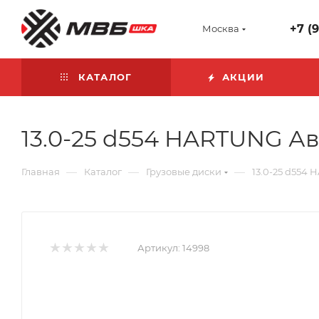
+7 (
Москва
КАТАЛОГ
АКЦИИ
13.0-25 d554 HARTUNG А
—
—
—
Главная
Каталог
Грузовые диски
13.0-25 d554
Артикул:
14998