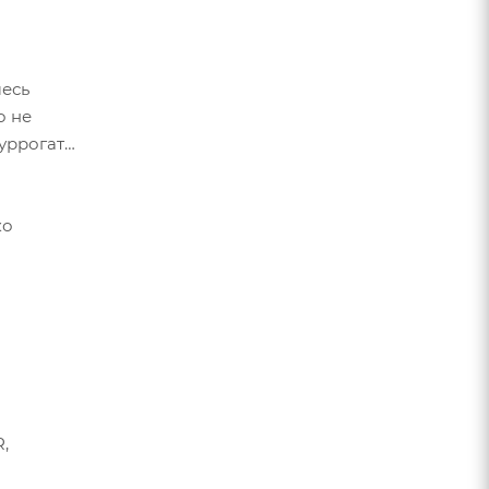
месь
о не
уррогата
ко
,