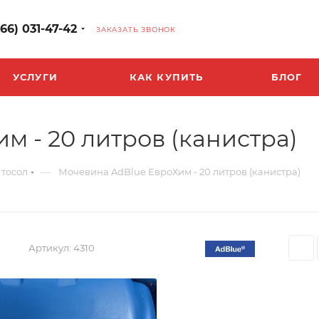
966) 031-47-42
ЗАКАЗАТЬ ЗВОНОК
УСЛУГИ
КАК КУПИТЬ
БЛОГ
 - 20 литров (канистра)
—
 тосол
Мочевина AdBlue ЕвроХим - 20 литров (канистра)
Артикул:
4310