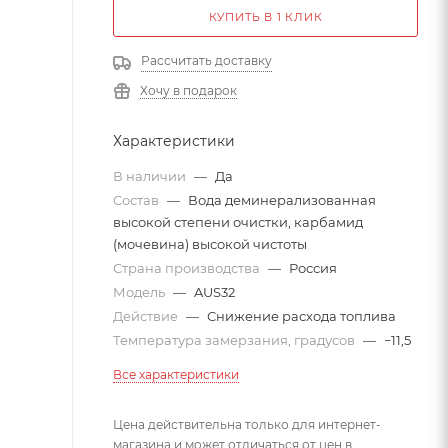
КУПИТЬ В 1 КЛИК
Рассчитать доставку
Хочу в подарок
Характеристики
В наличии
—
Да
Состав
—
Вода деминерализованная
высокой степени очистки, карбамид
(мочевина) высокой чистоты
Страна производства
—
Россия
Модель
—
AUS32
Действие
—
Снижение расхода топлива
Температура замерзания, градусов
—
−11,5
Все характеристики
Цена действительна только для интернет-
магазина и может отличаться от цен в