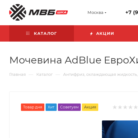
+7 (
Москва
КАТАЛОГ
АКЦИИ
Мочевина AdBlue ЕвроХим
—
—
Главная
Каталог
Антифриз, охлаждающая жидкость,
Товар дня
Хит
Советуем
Акция