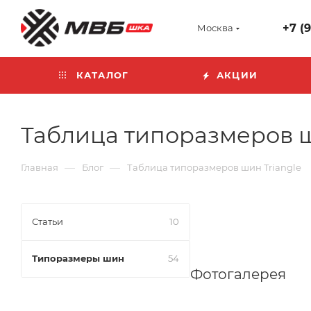
+7 (
Москва
КАТАЛОГ
АКЦИИ
Таблица типоразмеров ш
—
—
Главная
Блог
Таблица типоразмеров шин Triangle
Статьи
10
Типоразмеры шин
54
Фотогалерея