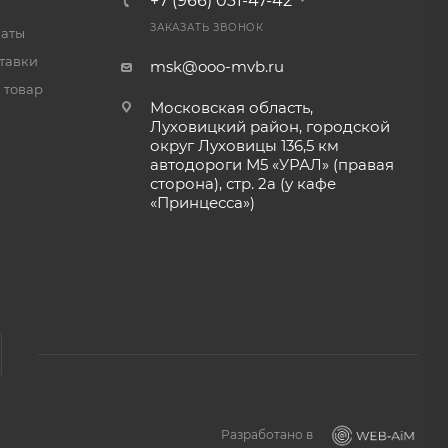
+7 (966) 031-47-42
ЗАКАЗАТЬ ЗВОНОК
латы
тавки
msk@ooo-mvb.ru
 товар
Московская область,
Луховицкий район, городской
округ Луховицы 136,5 км
автодороги М5 «УРАЛ» (правая
сторона), стр. 2а (у кафе
«‎Принцесса»)
Разработано в