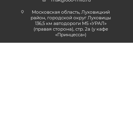
Московская область, Луховицкий
район, городской округ Луховицы
136,5 км автодороги М5 «УРАЛ»
(правая сторона), стр. 2а (у кафе
«‎Принцесса»)
2026 © Компания МВБ
Разработано в