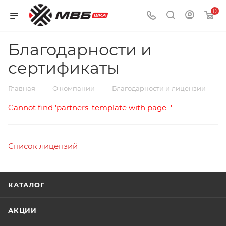
0
Благодарности и
сертификаты
—
—
Главная
О компании
Благодарности и лицензии
Cannot find 'partners' template with page ''
Список лицензий
КАТАЛОГ
АКЦИИ