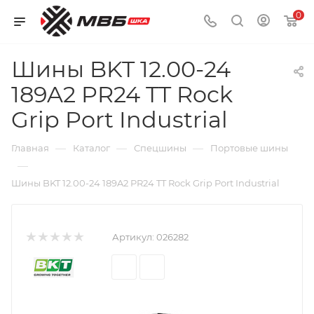
0
Шины BKT 12.00-24
189A2 PR24 TT Rock
Grip Port Industrial
—
—
—
Главная
Каталог
Спецшины
Портовые шины
—
Шины BKT 12.00-24 189A2 PR24 TT Rock Grip Port Industrial
Артикул:
026282