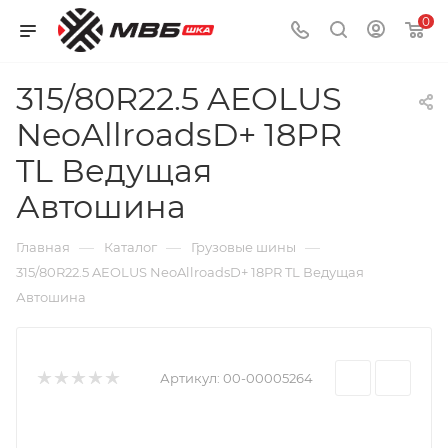
0
315/80R22.5 AEOLUS
NeoAllroadsD+ 18PR
TL Ведущая
Автошина
—
—
—
Главная
Каталог
Грузовые шины
315/80R22.5 AEOLUS NeoAllroadsD+ 18PR TL Ведущая
Автошина
Артикул:
00-00005264