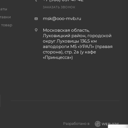
ЗАКАЗАТЬ ЗВОНОК
латы
тавки
msk@ooo-mvb.ru
 товар
Московская область,
Луховицкий район, городской
округ Луховицы 136,5 км
автодороги М5 «УРАЛ» (правая
сторона), стр. 2а (у кафе
«‎Принцесса»)
Разработано в