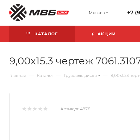
+7 (
Москва
КАТАЛОГ
АКЦИИ
9,00х15.3 чертеж 7061.31
—
—
—
Главная
Каталог
Грузовые диски
9,00х15.3 чер
Артикул:
4978