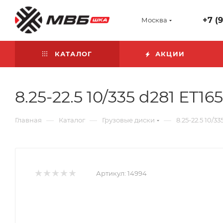
+7 (
Москва
КАТАЛОГ
АКЦИИ
8.25-22.5 10/335 d281 ET
—
—
—
Главная
Каталог
Грузовые диски
8.25-22.5 10/
Артикул:
14994