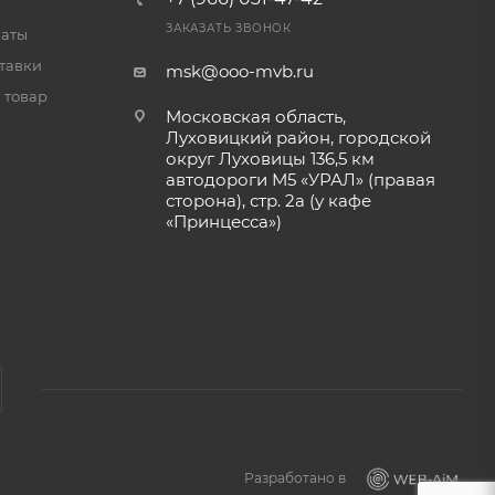
ЗАКАЗАТЬ ЗВОНОК
латы
тавки
msk@ooo-mvb.ru
 товар
Московская область,
Луховицкий район, городской
округ Луховицы 136,5 км
автодороги М5 «УРАЛ» (правая
сторона), стр. 2а (у кафе
«‎Принцесса»)
Разработано в