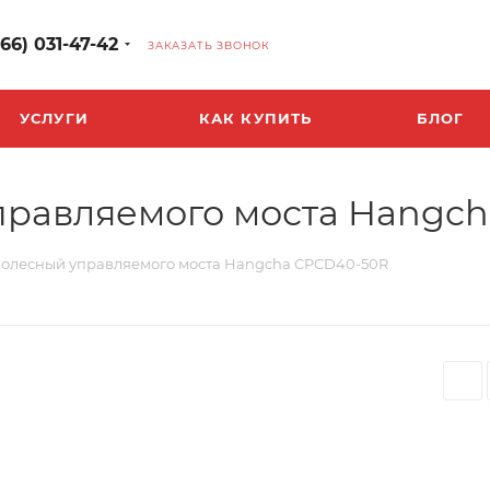
966) 031-47-42
ЗАКАЗАТЬ ЗВОНОК
УСЛУГИ
КАК КУПИТЬ
БЛОГ
управляемого моста Hangc
 колесный управляемого моста Hangcha CPCD40-50R