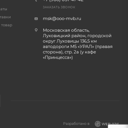
ЗАКАЗАТЬ ЗВОНОК
латы
тавки
msk@ooo-mvb.ru
 товар
Московская область,
Луховицкий район, городской
округ Луховицы 136,5 км
автодороги М5 «УРАЛ» (правая
сторона), стр. 2а (у кафе
«‎Принцесса»)
Разработано в