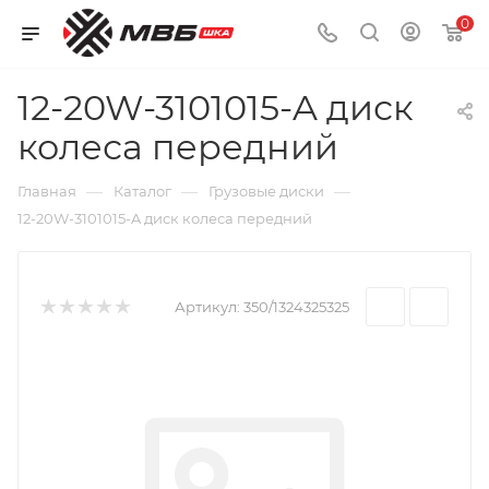
0
12-20W-3101015-A диск
колеса передний
—
—
—
Главная
Каталог
Грузовые диски
12-20W-3101015-A диск колеса передний
Артикул:
350/1324325325