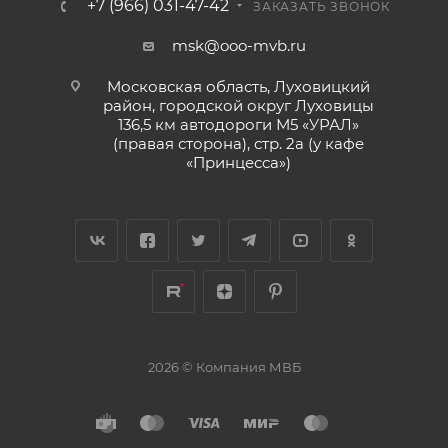
+7 (966) 031-47-42
ЗАКАЗАТЬ ЗВОНОК
msk@ooo-mvb.ru
Московская область, Луховицкий
район, городской округ Луховицы
136,5 км автодороги М5 «УРАЛ»
(правая сторона), стр. 2а (у кафе
«‎Принцесса»)
2026 © Компания МВБ