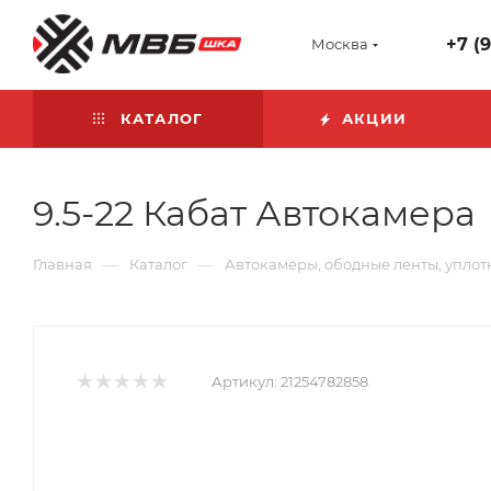
+7 (
Москва
КАТАЛОГ
АКЦИИ
9.5-22 Кабат Автокамера
—
—
Главная
Каталог
Автокамеры, ободные ленты, уплот
Артикул:
21254782858