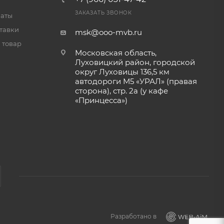
ЗАКАЗАТЬ ЗВОНОК
латы
тавки
msk@ooo-mvb.ru
 товар
Московская область,
Луховицкий район, городской
округ Луховицы 136,5 км
автодороги М5 «УРАЛ» (правая
сторона), стр. 2а (у кафе
«‎Принцесса»)
Разработано в