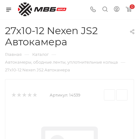
0
27х10-12 Nexen JS2
Автокамера
—
—
Главная
Каталог
—
Автокамеры, ободные ленты, уплотнительные кольца
27х10-12 Nexen JS2 Автокамера
Артикул:
14539