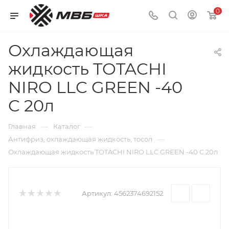
0
Охлаждающая
жидкость TOTACHI
NIRO LLC GREEN -40
C 20л
—
—
Главная
Каталог
—
Антифриз, охлаждающая жидкость, тосол
Охлаждающая жидкость TOTACHI NIRO LLC GREEN -40 C 20л
Артикул:
4562374692152