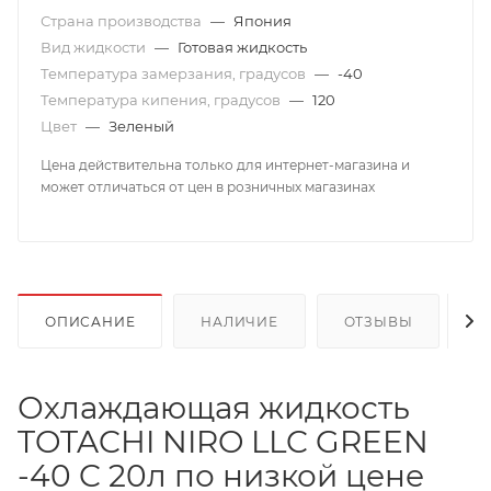
Страна производства
—
Япония
Вид жидкости
—
Готовая жидкость
Температура замерзания, градусов
—
-40
Температура кипения, градусов
—
120
Цвет
—
Зеленый
Цена действительна только для интернет-магазина и
может отличаться от цен в розничных магазинах
ОПИСАНИЕ
НАЛИЧИЕ
ОТЗЫВЫ
К
Охлаждающая жидкость
TOTACHI NIRO LLC GREEN
-40 C 20л по низкой цене