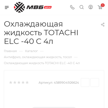
0
Охлаждающая
жидкость TOTACHI
ELC -40 C 4л
—
—
Главная
Каталог
—
Антифриз, охлаждающая жидкость, тосол
Охлаждающая жидкость TOTACHI ELC -40 C 4л
Артикул:
4589904926624