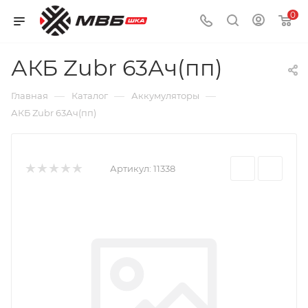
0
АКБ Zubr 63Ач(пп)
—
—
—
Главная
Каталог
Аккумуляторы
АКБ Zubr 63Ач(пп)
Артикул:
11338