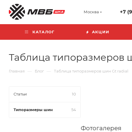
+7 (
Москва
КАТАЛОГ
АКЦИИ
Таблица типоразмеров ш
—
—
Главная
Блог
Таблица типоразмеров шин Gt radial
Статьи
10
Типоразмеры шин
54
Фотогалерея