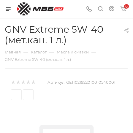
0
GNV Extreme 5W-40
(мет.кан. 1 л.)
—
—
—
Главная
Каталог
Масла и смазки
GNV Extreme 5W-40 (мет.кан. 1 л.)
Артикул:
GE11021922010010540001