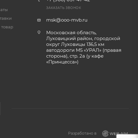
ЗАКАЗАТЬ ЗВОНОК
латы
тавки
msk@ooo-mvb.ru
 товар
Московская область,
Луховицкий район, городской
округ Луховицы 136,5 км
автодороги М5 «УРАЛ» (правая
сторона), стр. 2а (у кафе
«‎Принцесса»)
Разработано в