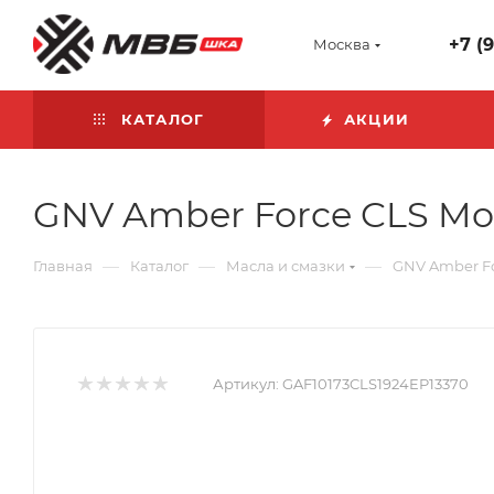
+7 (
Москва
КАТАЛОГ
АКЦИИ
GNV Amber Force CLS Moly
—
—
—
Главная
Каталог
Масла и смазки
GNV Amber For
Артикул:
GAF10173CLS1924EP13370