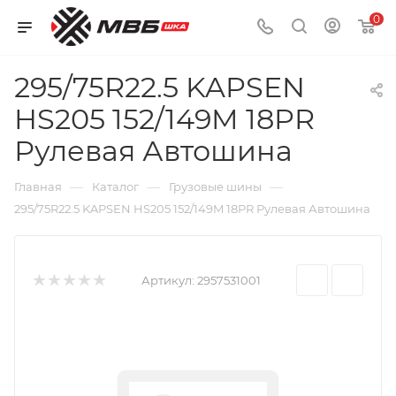
0
295/75R22.5 KAPSEN
HS205 152/149M 18PR
Рулевая Автошина
—
—
—
Главная
Каталог
Грузовые шины
295/75R22.5 KAPSEN HS205 152/149M 18PR Рулевая Автошина
Артикул:
2957531001