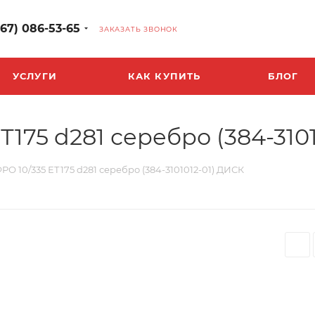
967) 086-53-65
ЗАКАЗАТЬ ЗВОНОК
УСЛУГИ
КАК КУПИТЬ
БЛОГ
Т175 d281 серебро (384-310
РО 10/335 ЕТ175 d281 серебро (384-3101012-01) ДИСК