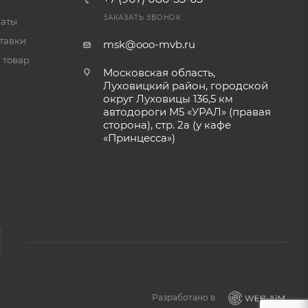
ЗАКАЗАТЬ ЗВОНОК
латы
тавки
msk@ooo-mvb.ru
 товар
Московская область,
Луховицкий район, городской
округ Луховицы 136,5 км
автодороги М5 «УРАЛ» (правая
сторона), стр. 2а (у кафе
«‎Принцесса»)
Разработано в