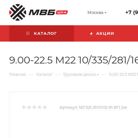
+7 (
Москва
КАТАЛОГ
АКЦИИ
9.00-22.5 M22 10/335/281
—
—
—
Главная
Каталог
Грузовые диски
9.00-22.5 M22
Артикул:
167.521.3101012-91 ВП (се