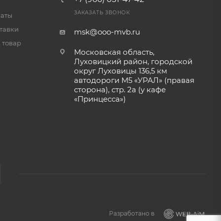
ЗАКАЗАТЬ ЗВОНОК
латы
тавки
msk@ooo-mvb.ru
 товар
Московская область,
Луховицкий район, городской
округ Луховицы 136,5 км
автодороги М5 «УРАЛ» (правая
сторона), стр. 2а (у кафе
«‎Принцесса»)
Разработано в