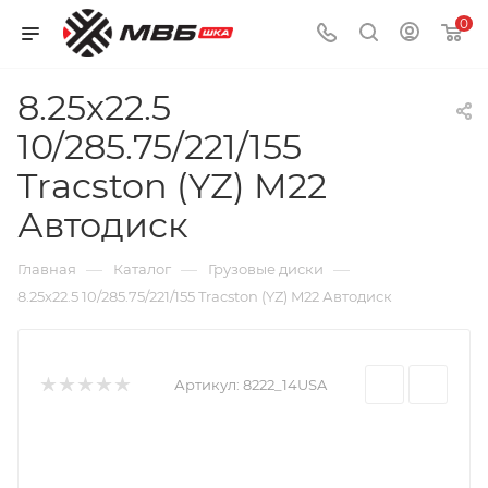
0
8.25х22.5
10/285.75/221/155
Tracston (YZ) M22
Автодиск
—
—
—
Главная
Каталог
Грузовые диски
8.25х22.5 10/285.75/221/155 Tracston (YZ) M22 Автодиск
Артикул:
8222_14USA