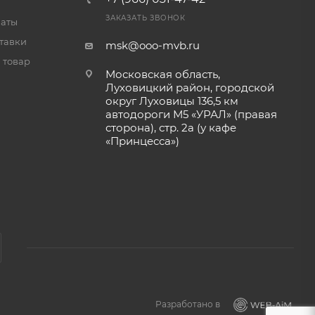
ЗАКАЗАТЬ ЗВОНОК
латы
тавки
msk@ooo-mvb.ru
 товар
Московская область,
Луховицкий район, городской
округ Луховицы 136,5 км
автодороги М5 «УРАЛ» (правая
сторона), стр. 2а (у кафе
«‎Принцесса»)
Разработано в