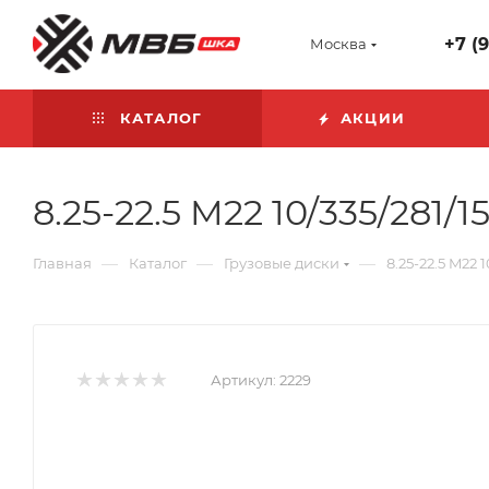
+7 (
Москва
КАТАЛОГ
АКЦИИ
8.25-22.5 M22 10/335/281
—
—
—
Главная
Каталог
Грузовые диски
8.25-22.5 M22 
Артикул:
2229