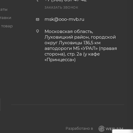
ЗАКАЗАТЬ ЗВОНОК
латы
тавки
msk@ooo-mvb.ru
 товар
Московская область,
Луховицкий район, городской
округ Луховицы 136,5 км
автодороги М5 «УРАЛ» (правая
сторона), стр. 2а (у кафе
«‎Принцесса»)
Разработано в