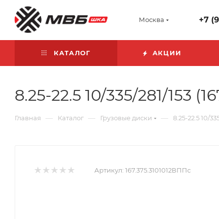
+7 (
Москва
КАТАЛОГ
АКЦИИ
8.25-22.5 10/335/281/153 
—
—
—
Главная
Каталог
Грузовые диски
8.25-22.5 10/3
Артикул:
167.375.3101012ВППс