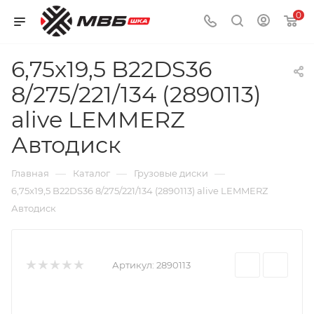
0
6,75x19,5 B22DS36
8/275/221/134 (2890113)
alive LEMMERZ
Автодиск
—
—
—
Главная
Каталог
Грузовые диски
6,75x19,5 B22DS36 8/275/221/134 (2890113) alive LEMMERZ
Автодиск
Артикул:
2890113