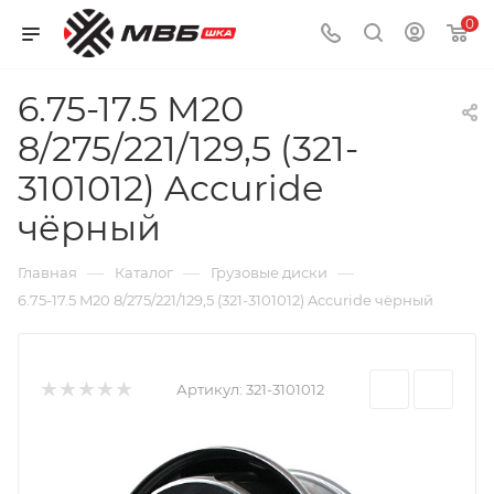
0
6.75-17.5 M20
8/275/221/129,5 (321-
3101012) Accuride
чёрный
—
—
—
Главная
Каталог
Грузовые диски
6.75-17.5 M20 8/275/221/129,5 (321-3101012) Accuride чёрный
Артикул:
321-3101012