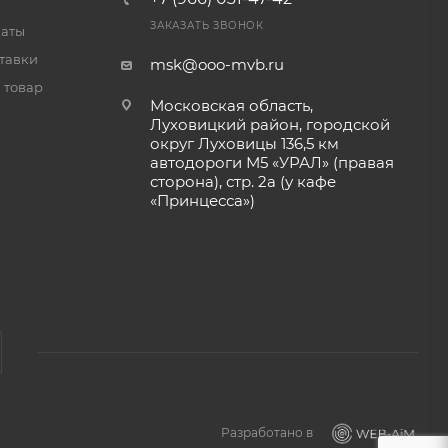
ЗАКАЗАТЬ ЗВОНОК
латы
тавки
msk@ooo-mvb.ru
 товар
Московская область,
Луховицкий район, городской
округ Луховицы 136,5 км
автодороги М5 «УРАЛ» (правая
сторона), стр. 2а (у кафе
«‎Принцесса»)
Разработано в