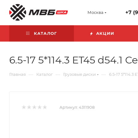
+7 (
Москва
КАТАЛОГ
АКЦИИ
6.5-17 5*114.3 ET45 d54.1
—
—
—
Главная
Каталог
Грузовые диски
6.5-17 5*114.
Артикул:
4311908