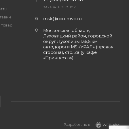
ЗАКАЗАТЬ ЗВОНОК
латы
тавки
msk@ooo-mvb.ru
 товар
Московская область,
Луховицкий район, городской
округ Луховицы 136,5 км
автодороги М5 «УРАЛ» (правая
сторона), стр. 2а (у кафе
«‎Принцесса»)
Разработано в