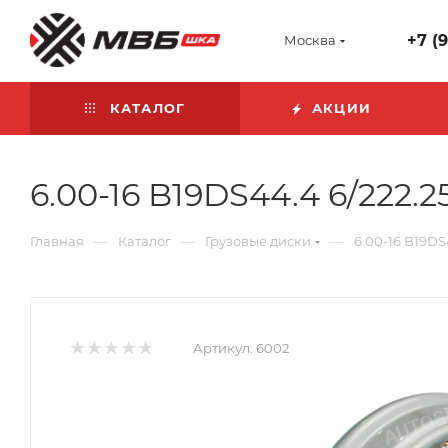
+7 (
Москва
КАТАЛОГ
АКЦИИ
6.00-16 B19DS44.4 6/222.
—
—
—
Главная
Каталог
Грузовые диски
6.00-16 B19DS
Артикул:
6002