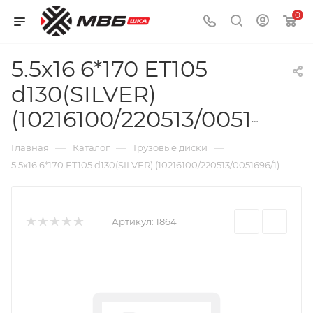
0
5.5х16 6*170 ET105
d130(SILVER)
(10216100/220513/0051696/1)
—
—
—
Главная
Каталог
Грузовые диски
5.5х16 6*170 ET105 d130(SILVER) (10216100/220513/0051696/1)
Артикул:
1864