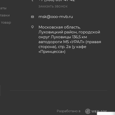
ЗАКАЗАТЬ ЗВОНОК
латы
тавки
msk@ooo-mvb.ru
 товар
Московская область,
Луховицкий район, городской
округ Луховицы 136,5 км
автодороги М5 «УРАЛ» (правая
сторона), стр. 2а (у кафе
«‎Принцесса»)
Разработано в