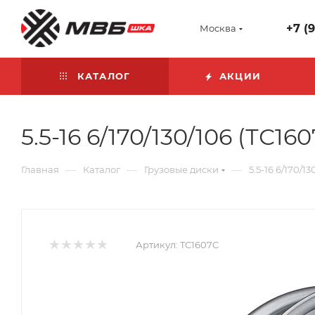
+7 (
Москва
КАТАЛОГ
АКЦИИ
5.5-16 6/170/130/106 (ТС1
—
—
—
Главная
Каталог
Грузовые диски
5.5-16 6/170/
Артикул:
TC1607C