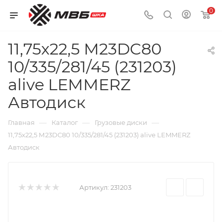
0
11,75x22,5 М23DC80
10/335/281/45 (231203)
alive LEMMERZ
Автодиск
—
—
—
Главная
Каталог
Грузовые диски
11,75x22,5 М23DC80 10/335/281/45 (231203) alive LEMMERZ
Автодиск
Артикул:
231203