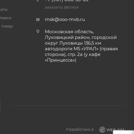
ЗАКАЗАТЬ ЗВОНОК
латы
тавки
msk@ooo-mvb.ru
 товар
Московская область,
Луховицкий район, городской
округ Луховицы 136,5 км
автодороги М5 «УРАЛ» (правая
сторона), стр. 2а (у кафе
«‎Принцесса»)
Разработано в