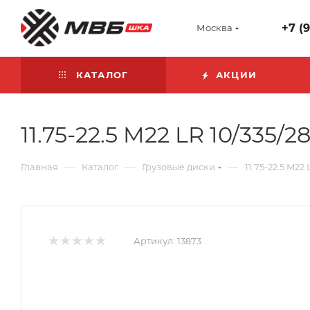
+7 (
Москва
КАТАЛОГ
АКЦИИ
11.75-22.5 M22 LR 10/335/2
—
—
—
Главная
Каталог
Грузовые диски
11.75-22.5 M22
Артикул:
13873