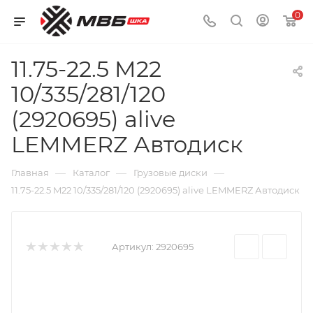
0
11.75-22.5 M22
10/335/281/120
(2920695) alive
LEMMERZ Автодиск
—
—
—
Главная
Каталог
Грузовые диски
11.75-22.5 M22 10/335/281/120 (2920695) alive LEMMERZ Автодиск
Артикул:
2920695