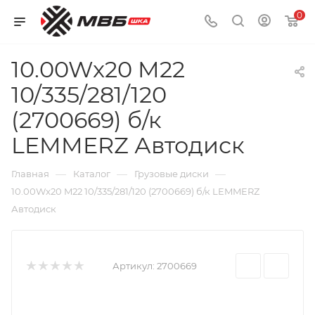
0
10.00Wx20 M22
10/335/281/120
(2700669) б/к
LEMMERZ Автодиск
—
—
—
Главная
Каталог
Грузовые диски
10.00Wx20 M22 10/335/281/120 (2700669) б/к LEMMERZ
Автодиск
Артикул:
2700669