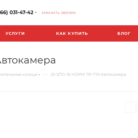
966) 031-47-42
ЗАКАЗАТЬ ЗВОНОК
УСЛУГИ
КАК КУПИТЬ
БЛОГ
 Автокамера
—
нительные кольца
20.5/70-16 НОРМ TR-77A Автокамера