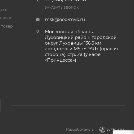
ЗАКАЗАТЬ ЗВОНОК
латы
тавки
msk@ooo-mvb.ru
 товар
Московская область,
Луховицкий район, городской
округ Луховицы 136,5 км
автодороги М5 «УРАЛ» (правая
сторона), стр. 2а (у кафе
«‎Принцесса»)
Разработано в