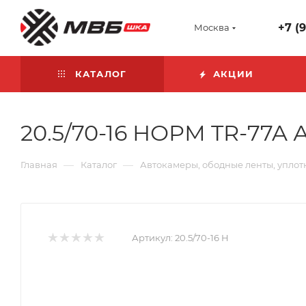
+7 (
Москва
КАТАЛОГ
АКЦИИ
20.5/70-16 НОРМ TR-77A
—
—
Главная
Каталог
Автокамеры, ободные ленты, уплот
Артикул:
20.5/70-16 H