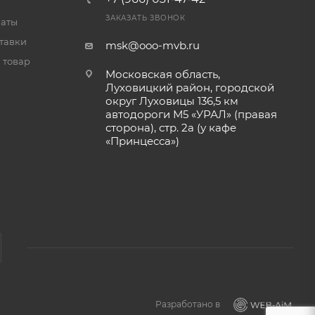
ЗАКАЗАТЬ ЗВОНОК
латы
тавки
msk@ooo-mvb.ru
 товар
Московская область,
Луховицкий район, городской
округ Луховицы 136,5 км
автодороги М5 «УРАЛ» (правая
сторона), стр. 2а (у кафе
«‎Принцесса»)
Разработано в