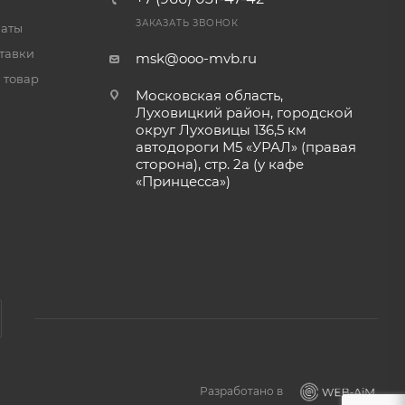
ЗАКАЗАТЬ ЗВОНОК
латы
тавки
msk@ooo-mvb.ru
 товар
Московская область,
Луховицкий район, городской
округ Луховицы 136,5 км
автодороги М5 «УРАЛ» (правая
сторона), стр. 2а (у кафе
«‎Принцесса»)
Разработано в